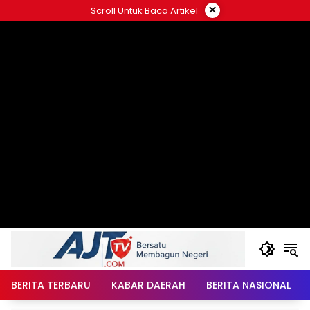
Langsung
×
Scroll Untuk Baca Artikel
ke
konten
BERITA TERBARU
KABAR DAERAH
BERITA NASIONAL