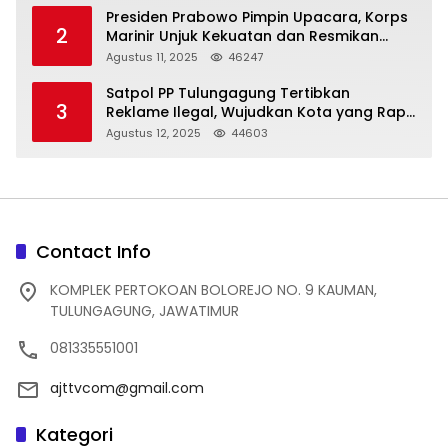
Presiden Prabowo Pimpin Upacara, Korps
2
Marinir Unjuk Kekuatan dan Resmikan
Struktur Baru
Agustus 11, 2025
46247
Satpol PP Tulungagung Tertibkan
3
Reklame Ilegal, Wujudkan Kota yang Rapi
dan Indah
Agustus 12, 2025
44603
Contact Info
KOMPLEK PERTOKOAN BOLOREJO NO. 9 KAUMAN,
TULUNGAGUNG, JAWATIMUR
081335551001
ajttvcom@gmail.com
Kategori