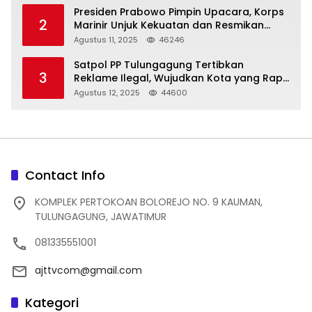
Presiden Prabowo Pimpin Upacara, Korps
2
Marinir Unjuk Kekuatan dan Resmikan
Struktur Baru
Agustus 11, 2025
46246
Satpol PP Tulungagung Tertibkan
3
Reklame Ilegal, Wujudkan Kota yang Rapi
dan Indah
Agustus 12, 2025
44600
Contact Info
KOMPLEK PERTOKOAN BOLOREJO NO. 9 KAUMAN,
TULUNGAGUNG, JAWATIMUR
081335551001
ajttvcom@gmail.com
Kategori