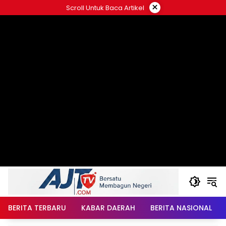
Langsung
×
Scroll Untuk Baca Artikel
ke
konten
BERITA TERBARU
KABAR DAERAH
BERITA NASIONAL