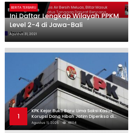
lantas
Krisis Air Bersih Meluas, Blitar Masuk
BERITA TERBARU
Breaking News
hon SIM
Status Tanggap Darurat Bencana
Ini Daftar Lengkap Wilayah PPKM
Hingga Oktober
Level 2-4 di Jawa-Bali
level
Agustus 31, 2021
KPK Kejar Bukti Baru: Lima Saksi Kasus
1
Korupsi Dana Hibah Jatim Diperiksa di
Trenggalek
Agustus 11, 2025
48114