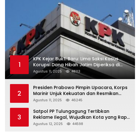
KPK Kejar Bukti Baru: Lima Saksi Kasus
1
Korupsi Dana Hibah Jatim Diperiksa di
Trenggalek
Agustus 11, 2025
48113
Presiden Prabowo Pimpin Upacara, Korps
2
Marinir Unjuk Kekuatan dan Resmikan
Struktur Baru
Agustus 11, 2025
46245
Satpol PP Tulungagung Tertibkan
3
Reklame Ilegal, Wujudkan Kota yang Rapi
dan Indah
Agustus 12, 2025
44598