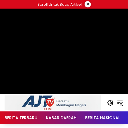
Langsung
×
Scroll Untuk Baca Artikel
ke
konten
BERITA TERBARU
KABAR DAERAH
BERITA NASIONAL