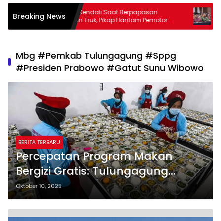
ibu
Hilang Kendali Saat Berpapasan
Perkuat
Breaking News
Ca
dengan Truk, Pikap Hantam Pemotor
Bupati
Muda di Pagerwojo Tulungagung
Antiko
Mbg #Pemkab Tulungagung #Sppg
#Presiden Prabowo #Gatut Sunu Wibowo
BERITA TERBARU
Percepatan Program Makan
Bergizi Gratis: Tulungagung
Targetkan 80 Unit SPPG
Oktober 10, 2025