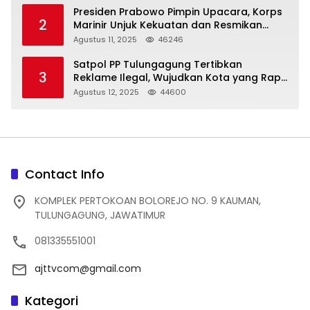
Presiden Prabowo Pimpin Upacara, Korps
2
Marinir Unjuk Kekuatan dan Resmikan
Struktur Baru
Agustus 11, 2025
46246
Satpol PP Tulungagung Tertibkan
3
Reklame Ilegal, Wujudkan Kota yang Rapi
dan Indah
Agustus 12, 2025
44600
Contact Info
KOMPLEK PERTOKOAN BOLOREJO NO. 9 KAUMAN,
TULUNGAGUNG, JAWATIMUR
081335551001
ajttvcom@gmail.com
Kategori