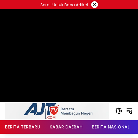
Langsung
×
Scroll Untuk Baca Artikel
ke
konten
BERITA TERBARU
KABAR DAERAH
BERITA NASIONAL