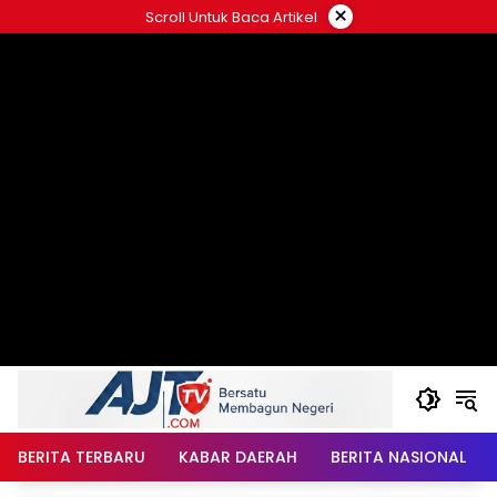
Langsung
×
Scroll Untuk Baca Artikel
ke
konten
BERITA TERBARU
KABAR DAERAH
BERITA NASIONAL