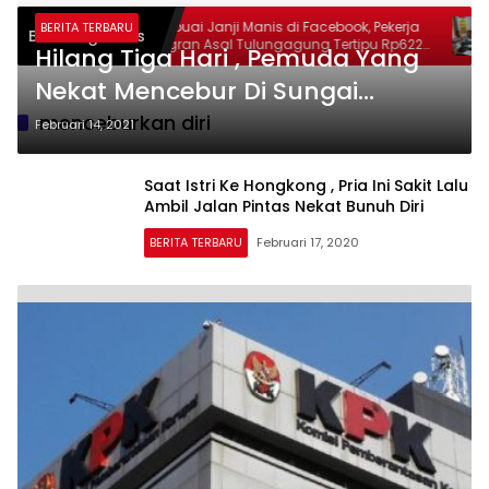
rduka
Terbuai Janji Manis di Facebook, Pekerja
Ta
BERITA TERBARU
Breaking News
Catur
Migran Asal Tulungagung Tertipu Rp622
Po
Hilang Tiga Hari , Pemuda Yang
an yang
Juta
S
Nekat Mencebur Di Sungai
Brantas Ditemukan
menceburkan diri
Februari 14, 2021
Saat Istri Ke Hongkong , Pria Ini Sakit Lalu
Ambil Jalan Pintas Nekat Bunuh Diri
BERITA TERBARU
Februari 17, 2020