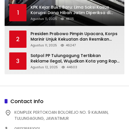
KPK Kejar Bukti Baru: Lima Saksi Kasus
1
Korupsi Dana Hibah Jatim Diperiksa di
Trenggalek
Agustus 11, 2025
48115
Presiden Prabowo Pimpin Upacara, Korps
2
Marinir Unjuk Kekuatan dan Resmikan
Struktur Baru
Agustus 11, 2025
46247
Satpol PP Tulungagung Tertibkan
3
Reklame Ilegal, Wujudkan Kota yang Rapi
dan Indah
Agustus 12, 2025
44603
Contact Info
KOMPLEK PERTOKOAN BOLOREJO NO. 9 KAUMAN,
TULUNGAGUNG, JAWATIMUR