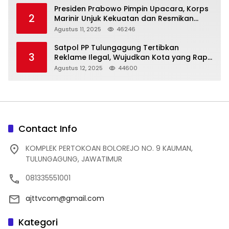
Presiden Prabowo Pimpin Upacara, Korps
2
Marinir Unjuk Kekuatan dan Resmikan
Struktur Baru
Agustus 11, 2025
46246
Satpol PP Tulungagung Tertibkan
3
Reklame Ilegal, Wujudkan Kota yang Rapi
dan Indah
Agustus 12, 2025
44600
Contact Info
KOMPLEK PERTOKOAN BOLOREJO NO. 9 KAUMAN,
TULUNGAGUNG, JAWATIMUR
081335551001
ajttvcom@gmail.com
Kategori