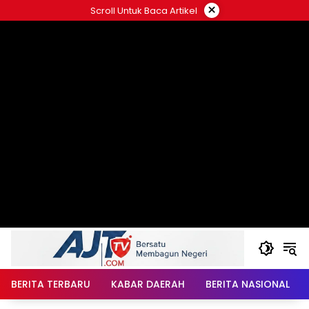
Langsung
×
Scroll Untuk Baca Artikel
ke
konten
BERITA TERBARU
KABAR DAERAH
BERITA NASIONAL