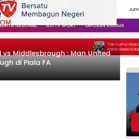
Juma
Agu
202
BERITA NASIONAL
AJTTV SPORT
LAPORAN KHUSUS
Tak Cuma Urus Lalu 
Polres Kediri Kota 
d vs Middlesbrough : Man United
Soal Hoaks Hingga P
ugh di Piala FA