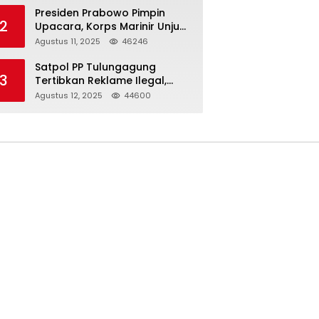
Presiden Prabowo Pimpin
2
Upacara, Korps Marinir Unjuk
Kekuatan dan Resmikan
Agustus 11, 2025
46246
Struktur Baru
Satpol PP Tulungagung
3
Tertibkan Reklame Ilegal,
Wujudkan Kota yang Rapi
Agustus 12, 2025
44600
dan Indah