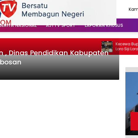
Kami
Agu
202
BERITA NASIONAL
AJTTV SPORT
LAPORAN KHUSUS
Kecewa Bupat Bl
Loro Siji Loro D
an , Dinas Pendidikan Kabupaten
Jalan Rusak d
obosan