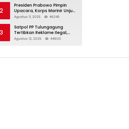
Presiden Prabowo Pimpin
2
Upacara, Korps Marinir Unjuk
Kekuatan dan Resmikan
Agustus 11, 2025
46245
Struktur Baru
Satpol PP Tulungagung
3
Tertibkan Reklame Ilegal,
Wujudkan Kota yang Rapi
Agustus 12, 2025
44600
dan Indah