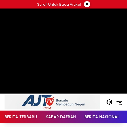
Langsung
×
Scroll Untuk Baca Artikel
ke
konten
BERITA TERBARU
KABAR DAERAH
BERITA NASIONAL