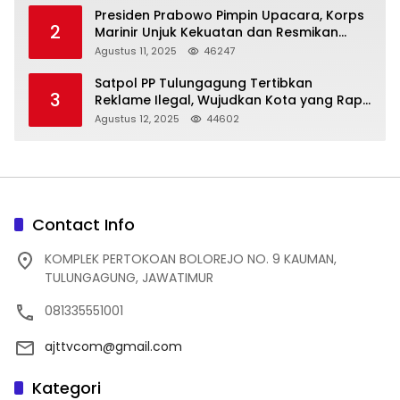
Presiden Prabowo Pimpin Upacara, Korps
2
Marinir Unjuk Kekuatan dan Resmikan
Struktur Baru
Agustus 11, 2025
46247
Satpol PP Tulungagung Tertibkan
3
Reklame Ilegal, Wujudkan Kota yang Rapi
dan Indah
Agustus 12, 2025
44602
Contact Info
KOMPLEK PERTOKOAN BOLOREJO NO. 9 KAUMAN,
TULUNGAGUNG, JAWATIMUR
081335551001
ajttvcom@gmail.com
Kategori