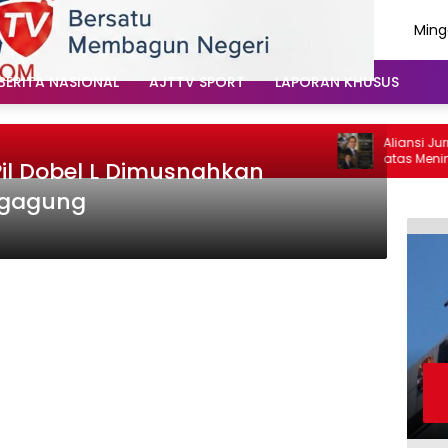
Ming
Agus
202
BERITA NASIONAL
AJTTV SPORT
LAPORAN KHUSUS
Aliansi Jurna
atas Meningg
il Dobel L Dimusnahkan
Santoso: “Bel
Vokal”
ngagung