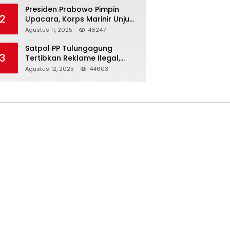
Presiden Prabowo Pimpin
2
Upacara, Korps Marinir Unjuk
Kekuatan dan Resmikan
Agustus 11, 2025
46247
Struktur Baru
Satpol PP Tulungagung
3
Tertibkan Reklame Ilegal,
Wujudkan Kota yang Rapi
Agustus 12, 2025
44603
dan Indah