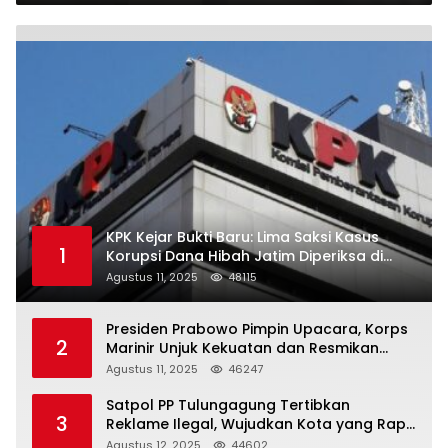
KPK Kejar Bukti Baru: Lima Saksi Kasus
1
Korupsi Dana Hibah Jatim Diperiksa di
Trenggalek
Agustus 11, 2025
48115
Presiden Prabowo Pimpin Upacara, Korps
2
Marinir Unjuk Kekuatan dan Resmikan
Struktur Baru
Agustus 11, 2025
46247
Satpol PP Tulungagung Tertibkan
3
Reklame Ilegal, Wujudkan Kota yang Rapi
dan Indah
Agustus 12, 2025
44602