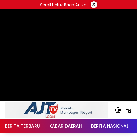
Langsung
×
Scroll Untuk Baca Artikel
ke
konten
BERITA TERBARU
KABAR DAERAH
BERITA NASIONAL