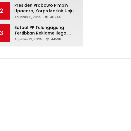
Presiden Prabowo Pimpin
2
Upacara, Korps Marinir Unjuk
Kekuatan dan Resmikan
Agustus 11, 2025
46244
Struktur Baru
Satpol PP Tulungagung
3
Tertibkan Reklame Ilegal,
Wujudkan Kota yang Rapi
Agustus 12, 2025
44598
dan Indah