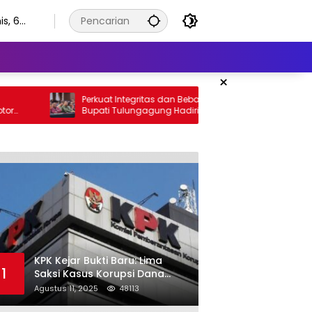
s, 6
stus
6
×
Perkuat Integritas dan Bebas Korupsi, Plt.
Hadi
Bupati Tulungagung Hadiri Rakor
Kalan
Antikorupsi di Grahadi
Warg
KPK Kejar Bukti Baru: Lima
1
Saksi Kasus Korupsi Dana
Hibah Jatim Diperiksa di
Agustus 11, 2025
48113
Trenggalek