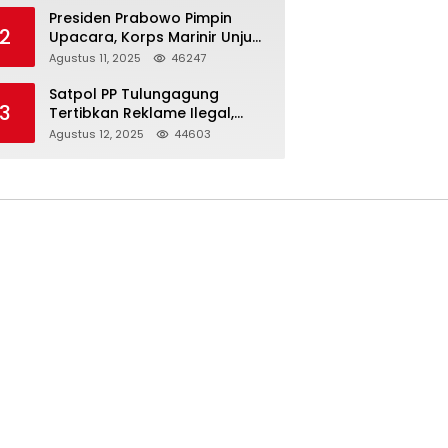
Presiden Prabowo Pimpin
2
Upacara, Korps Marinir Unjuk
Kekuatan dan Resmikan
Agustus 11, 2025
46247
Struktur Baru
Satpol PP Tulungagung
3
Tertibkan Reklame Ilegal,
Wujudkan Kota yang Rapi
Agustus 12, 2025
44603
dan Indah