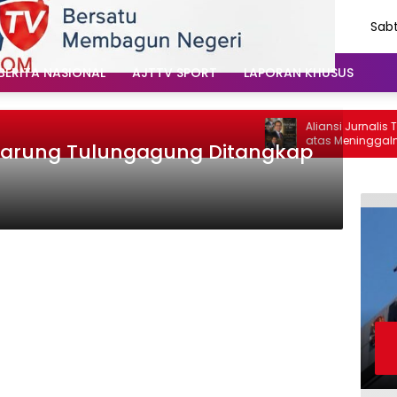
Sabt
Agu
202
BERITA NASIONAL
AJTTV SPORT
LAPORAN KHUSUS
Aliansi Jurnalis Tu
atas Meninggalnya 
Warung Tulungagung Ditangkap
Santoso: “Beliau Pe
Vokal”