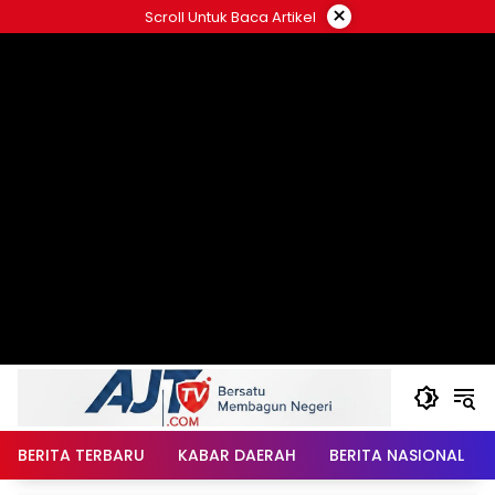
Langsung
×
Scroll Untuk Baca Artikel
ke
konten
BERITA TERBARU
KABAR DAERAH
BERITA NASIONAL