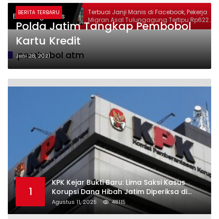
gung Berduka
Terbuai Janji Manis di Facebook, Pekerja
BERITA TERBARU
Breaking News
oleh, Catur
Migran Asal Tulungagung Tertipu Rp622
Polda Jatim Tangkap Pembobol
 Keadilan yang
Juta
Kartu Kredit
pembobol atm
Juni 28, 2021
KPK Kejar Bukti Baru: Lima Saksi Kasus
1
Korupsi Dana Hibah Jatim Diperiksa di
Trenggalek
Agustus 11, 2025
48115