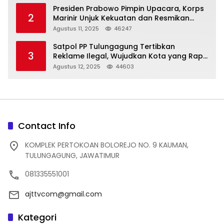
Presiden Prabowo Pimpin Upacara, Korps
2
Marinir Unjuk Kekuatan dan Resmikan
Struktur Baru
Agustus 11, 2025
46247
Satpol PP Tulungagung Tertibkan
3
Reklame Ilegal, Wujudkan Kota yang Rapi
dan Indah
Agustus 12, 2025
44603
Contact Info
KOMPLEK PERTOKOAN BOLOREJO NO. 9 KAUMAN,
TULUNGAGUNG, JAWATIMUR
081335551001
ajttvcom@gmail.com
Kategori