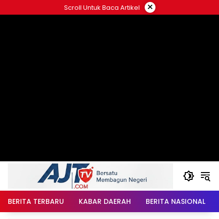
Langsung
×
Scroll Untuk Baca Artikel
ke
konten
BERITA TERBARU
KABAR DAERAH
BERITA NASIONAL