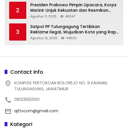
Presiden Prabowo Pimpin Upacara, Korps
2
Marinir Unjuk Kekuatan dan Resmikan
Struktur Baru
Agustus 11, 2025
46247
Satpol PP Tulungagung Tertibkan
3
Reklame Ilegal, Wujudkan Kota yang Rapi
dan Indah
Agustus 12, 2025
44602
Contact Info
KOMPLEK PERTOKOAN BOLOREJO NO. 9 KAUMAN,
TULUNGAGUNG, JAWATIMUR
081335551001
ajttvcom@gmail.com
Kategori