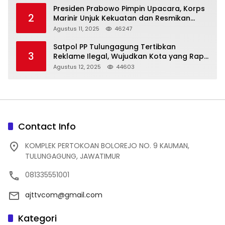
Presiden Prabowo Pimpin Upacara, Korps
2
Marinir Unjuk Kekuatan dan Resmikan
Struktur Baru
Agustus 11, 2025
46247
Satpol PP Tulungagung Tertibkan
3
Reklame Ilegal, Wujudkan Kota yang Rapi
dan Indah
Agustus 12, 2025
44603
Contact Info
KOMPLEK PERTOKOAN BOLOREJO NO. 9 KAUMAN,
TULUNGAGUNG, JAWATIMUR
081335551001
ajttvcom@gmail.com
Kategori