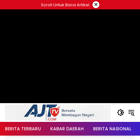
Langsung
×
Scroll Untuk Baca Artikel
ke
konten
BERITA TERBARU
KABAR DAERAH
BERITA NASIONAL