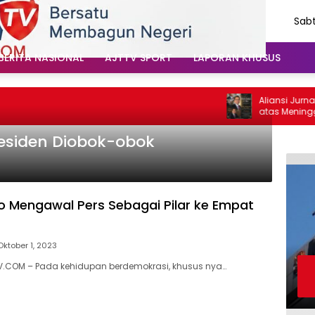
Sabt
Agu
202
BERITA NASIONAL
AJTTV SPORT
LAPORAN KHUSUS
Aliansi Jurnali
atas Meninggaln
Santoso: “Belia
Vokal”
residen Diobok-obok
Mengawal Pers Sebagai Pilar ke Empat
Oktober 1, 2023
V.COM – Pada kehidupan berdemokrasi, khusus nya…