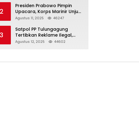
Presiden Prabowo Pimpin
2
Upacara, Korps Marinir Unjuk
Kekuatan dan Resmikan
Agustus 11, 2025
46247
Struktur Baru
Satpol PP Tulungagung
3
Tertibkan Reklame Ilegal,
Wujudkan Kota yang Rapi
Agustus 12, 2025
44602
dan Indah