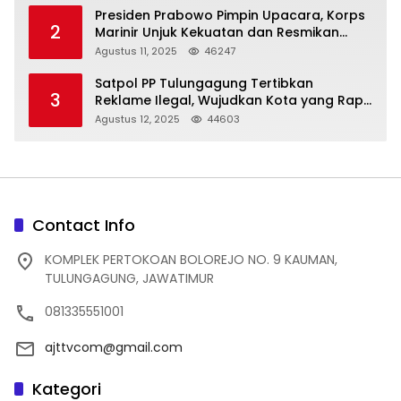
Presiden Prabowo Pimpin Upacara, Korps
2
Marinir Unjuk Kekuatan dan Resmikan
Struktur Baru
Agustus 11, 2025
46247
Satpol PP Tulungagung Tertibkan
3
Reklame Ilegal, Wujudkan Kota yang Rapi
dan Indah
Agustus 12, 2025
44603
Contact Info
KOMPLEK PERTOKOAN BOLOREJO NO. 9 KAUMAN,
TULUNGAGUNG, JAWATIMUR
081335551001
ajttvcom@gmail.com
Kategori