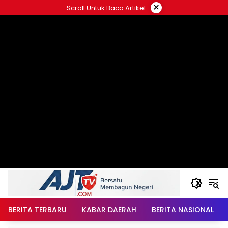
Langsung
×
Scroll Untuk Baca Artikel
ke
konten
BERITA TERBARU
KABAR DAERAH
BERITA NASIONAL