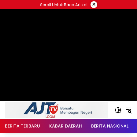
Langsung
×
Scroll Untuk Baca Artikel
ke
konten
BERITA TERBARU
KABAR DAERAH
BERITA NASIONAL