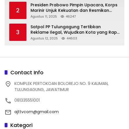
Presiden Prabowo Pimpin Upacara, Korps
2
Marinir Unjuk Kekuatan dan Resmikan
Struktur Baru
Agustus 11, 2025
46247
Satpol PP Tulungagung Tertibkan
3
Reklame Ilegal, Wujudkan Kota yang Rapi
dan Indah
Agustus 12, 2025
44603
Contact Info
KOMPLEK PERTOKOAN BOLOREJO NO. 9 KAUMAN,
TULUNGAGUNG, JAWATIMUR
081335551001
ajttvcom@gmail.com
Kategori