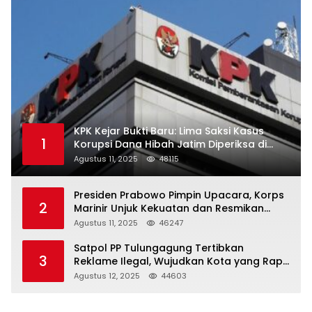
KPK Kejar Bukti Baru: Lima Saksi Kasus
1
Korupsi Dana Hibah Jatim Diperiksa di
Trenggalek
Agustus 11, 2025
48115
Presiden Prabowo Pimpin Upacara, Korps
2
Marinir Unjuk Kekuatan dan Resmikan
Struktur Baru
Agustus 11, 2025
46247
Satpol PP Tulungagung Tertibkan
3
Reklame Ilegal, Wujudkan Kota yang Rapi
dan Indah
Agustus 12, 2025
44603