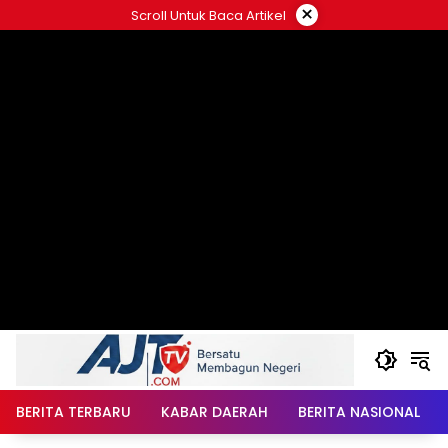
Langsung
×
Scroll Untuk Baca Artikel
ke
konten
BERITA TERBARU
KABAR DAERAH
BERITA NASIONAL