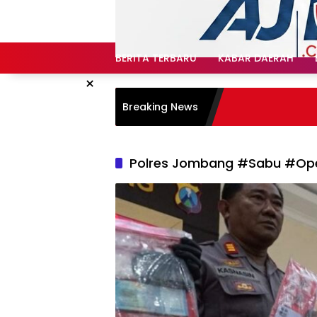
Langsung
ke
konten
BERITA TERBARU
KABAR DAERAH
×
Breaking News
Polres Jombang #Sabu #Ope