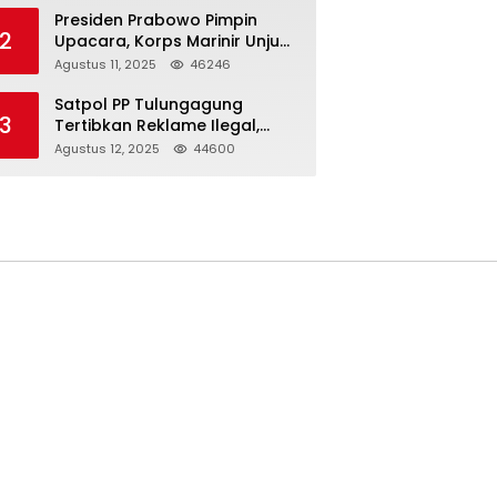
Presiden Prabowo Pimpin
2
Upacara, Korps Marinir Unjuk
Kekuatan dan Resmikan
Agustus 11, 2025
46246
Struktur Baru
Satpol PP Tulungagung
3
Tertibkan Reklame Ilegal,
Wujudkan Kota yang Rapi
Agustus 12, 2025
44600
dan Indah