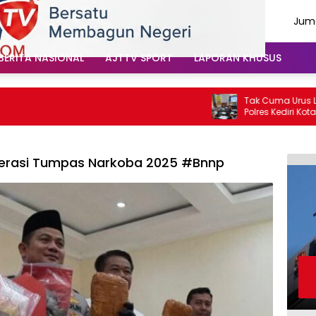
Juma
Agu
202
BERITA NASIONAL
AJTTV SPORT
LAPORAN KHUSUS
Tak Cuma Urus Lalu Li
Polres Kediri Kota Ed
Soal Hoaks Hingga Pel
rasi Tumpas Narkoba 2025 #Bnnp