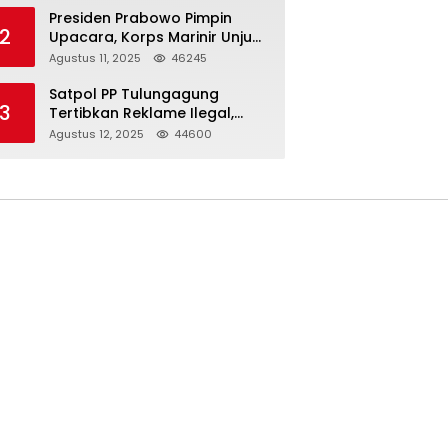
Presiden Prabowo Pimpin
2
Upacara, Korps Marinir Unjuk
Kekuatan dan Resmikan
Agustus 11, 2025
46245
Struktur Baru
Satpol PP Tulungagung
3
Tertibkan Reklame Ilegal,
Wujudkan Kota yang Rapi
Agustus 12, 2025
44600
dan Indah