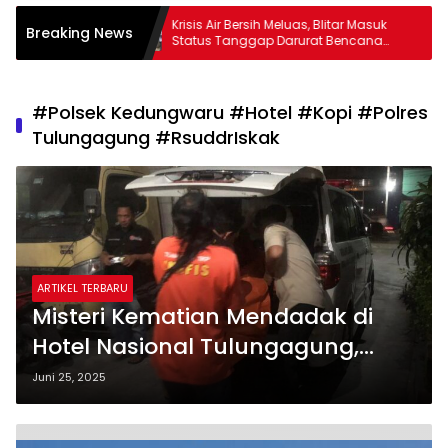
atlantas
Krisis Air Bersih Meluas, Blitar Masuk
Breaking News
emohon SIM
Status Tanggap Darurat Bencana
AI
Hingga Oktober
#Polsek Kedungwaru #Hotel #Kopi #Polres
Tulungagung #RsuddrIskak
ARTIKEL TERBARU
Misteri Kematian Mendadak di
Hotel Nasional Tulungagung,
Korban Meninggal Setelah Minum
Juni 25, 2025
Kopi