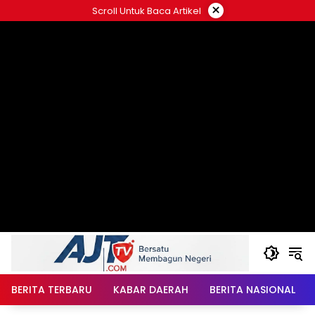
Langsung
×
Scroll Untuk Baca Artikel
ke
konten
BERITA TERBARU
KABAR DAERAH
BERITA NASIONAL