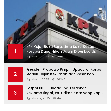
KPK Kejar Bukti Baru: Lima Saksi Kasus
1
Korupsi Dana Hibah Jatim Diperiksa di
Trenggalek
Agustus 11, 2025
48114
Presiden Prabowo Pimpin Upacara, Korps
2
Marinir Unjuk Kekuatan dan Resmikan
Struktur Baru
Agustus 11, 2025
46246
Satpol PP Tulungagung Tertibkan
3
Reklame Ilegal, Wujudkan Kota yang Rapi
dan Indah
Agustus 12, 2025
44600