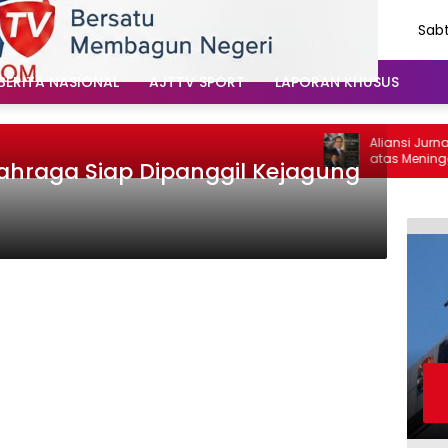
Sabt
Agu
202
BERITA NASIONAL
AJTTV SPORT
LAPORAN KHUSUS
Aliansi Jurnal
atas Meninggal
ahraga Siap Dipanggil Kejagung
Santoso: “Beli
Vokal”