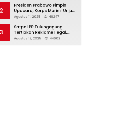
Presiden Prabowo Pimpin
2
Upacara, Korps Marinir Unjuk
Kekuatan dan Resmikan
Agustus 11, 2025
46247
Struktur Baru
Satpol PP Tulungagung
3
Tertibkan Reklame Ilegal,
Wujudkan Kota yang Rapi
Agustus 12, 2025
44602
dan Indah