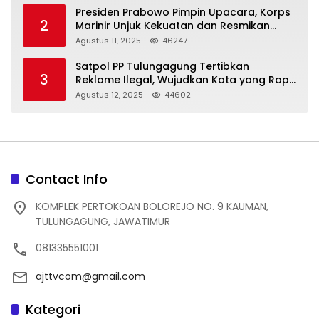
Presiden Prabowo Pimpin Upacara, Korps
2
Marinir Unjuk Kekuatan dan Resmikan
Struktur Baru
Agustus 11, 2025
46247
Satpol PP Tulungagung Tertibkan
3
Reklame Ilegal, Wujudkan Kota yang Rapi
dan Indah
Agustus 12, 2025
44602
Contact Info
KOMPLEK PERTOKOAN BOLOREJO NO. 9 KAUMAN,
TULUNGAGUNG, JAWATIMUR
081335551001
ajttvcom@gmail.com
Kategori