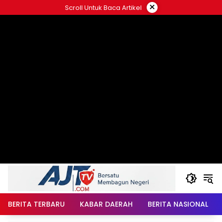
Langsung
×
Scroll Untuk Baca Artikel
ke
konten
BERITA TERBARU
KABAR DAERAH
BERITA NASIONAL