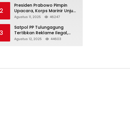
Presiden Prabowo Pimpin
2
Upacara, Korps Marinir Unjuk
Kekuatan dan Resmikan
Agustus 11, 2025
46247
Struktur Baru
Satpol PP Tulungagung
3
Tertibkan Reklame Ilegal,
Wujudkan Kota yang Rapi
Agustus 12, 2025
44603
dan Indah