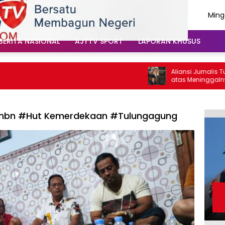
Ming
Agus
202
BERITA NASIONAL
AJTTV SPORT
LAPORAN KHUSUS
Aliansi Jurnalis Tulu
atas Meninggalnya Cak
Santoso: “Beliau Peju
Vokal”
hbn #Hut Kemerdekaan #Tulungagung