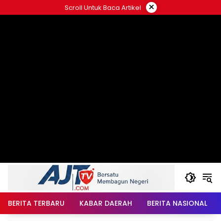
Langsung
×
Scroll Untuk Baca Artikel
ke
konten
BERITA TERBARU
KABAR DAERAH
BERITA NASIONAL