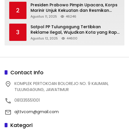
Presiden Prabowo Pimpin Upacara, Korps
2
Marinir Unjuk Kekuatan dan Resmikan
Struktur Baru
Agustus 11, 2025
46246
Satpol PP Tulungagung Tertibkan
3
Reklame Ilegal, Wujudkan Kota yang Rapi
dan Indah
Agustus 12, 2025
44600
Contact Info
KOMPLEK PERTOKOAN BOLOREJO NO. 9 KAUMAN,
TULUNGAGUNG, JAWATIMUR
081335551001
ajttvcom@gmail.com
Kategori