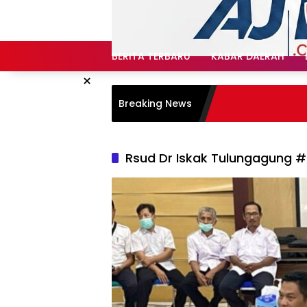
Langsung
ke
konten
BERITA TERBARU
KABAR DAERAH
×
Breaking News
Rsud Dr Iskak Tulungagung #