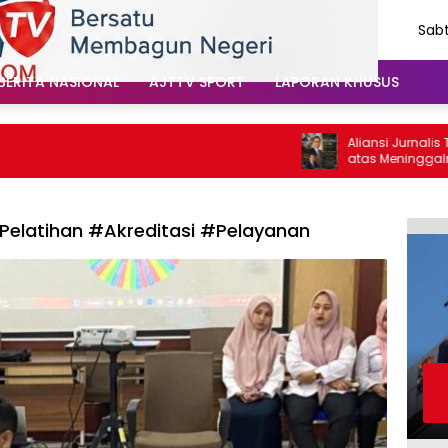
Sabt
Agu
202
BERITA NASIONAL
AJTTV SPORT
LAPORAN KHUSUS
Aliansi Jurnalis Tul
atas Meninggalnya Ca
Santoso: “Beliau Pej
Vokal”
Pelatihan #Akreditasi #Pelayanan