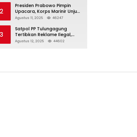
Presiden Prabowo Pimpin
2
Upacara, Korps Marinir Unjuk
Kekuatan dan Resmikan
Agustus 11, 2025
46247
Struktur Baru
Satpol PP Tulungagung
3
Tertibkan Reklame Ilegal,
Wujudkan Kota yang Rapi
Agustus 12, 2025
44602
dan Indah