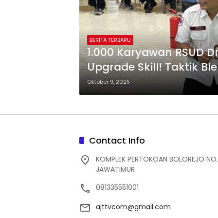
BERITA TERBARU
1.000 Karyawan RSUD Dr
Upgrade Skill! Taktik Bl
Waktu dan Biaya
Oktober 9, 2025
Contact Info
KOMPLEK PERTOKOAN BOLOREJO NO.
JAWATIMUR
081335551001
ajttvcom@gmail.com