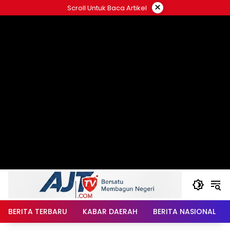
Langsung
×
Scroll Untuk Baca Artikel
ke
konten
BERITA TERBARU
KABAR DAERAH
BERITA NASIONAL