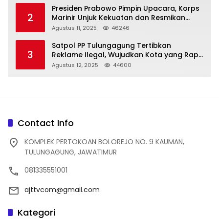
Presiden Prabowo Pimpin Upacara, Korps
2
Marinir Unjuk Kekuatan dan Resmikan
Struktur Baru
Agustus 11, 2025
46246
Satpol PP Tulungagung Tertibkan
3
Reklame Ilegal, Wujudkan Kota yang Rapi
dan Indah
Agustus 12, 2025
44600
Contact Info
KOMPLEK PERTOKOAN BOLOREJO NO. 9 KAUMAN,
TULUNGAGUNG, JAWATIMUR
081335551001
ajttvcom@gmail.com
Kategori