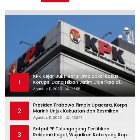
KPK Kejar Bukti Baru: Lima Saksi Kasus
1
Korupsi Dana Hibah Jatim Diperiksa di
Trenggalek
Agustus 11, 2025
48115
Presiden Prabowo Pimpin Upacara, Korps
2
Marinir Unjuk Kekuatan dan Resmikan
Struktur Baru
Agustus 11, 2025
46247
Satpol PP Tulungagung Tertibkan
3
Reklame Ilegal, Wujudkan Kota yang Rapi