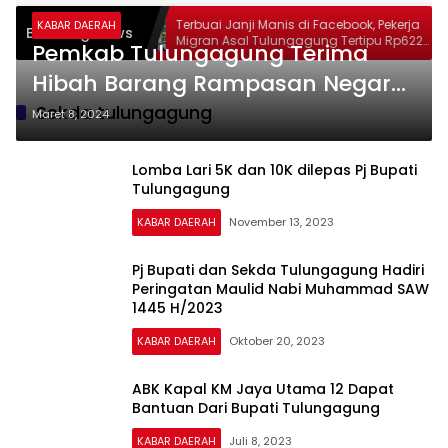
ung Berduka
Terbuai Janji Manis di Facebook, Pekerja
KABAR DAERAH
Breaking News
leh, Catur
Migran Asal Tulungagung Tertipu Rp622
Pemkab Tulungagung Terima
Keadilan yang
Juta
Hibah Barang Rampasan Negara
Hasil Perkara Tindak Pidana
Sekda tulungagung
Maret 8, 2024
Korupsi
Lomba Lari 5K dan 10K dilepas Pj Bupati
Tulungagung
KABAR DAERAH
November 13, 2023
Pj Bupati dan Sekda Tulungagung Hadiri
Peringatan Maulid Nabi Muhammad SAW
1445 H/2023
KABAR DAERAH
Oktober 20, 2023
ABK Kapal KM Jaya Utama 12 Dapat
Bantuan Dari Bupati Tulungagung
KABAR DAERAH
Juli 8, 2023