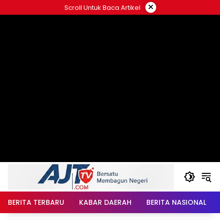
Langsung
×
Scroll Untuk Baca Artikel
ke
konten
BERITA TERBARU
KABAR DAERAH
BERITA NASIONAL