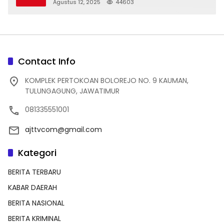
dan Indah
Agustus 12, 2025
44603
Contact Info
KOMPLEK PERTOKOAN BOLOREJO NO. 9 KAUMAN,
TULUNGAGUNG, JAWATIMUR
081335551001
ajttvcom@gmail.com
Kategori
BERITA TERBARU
KABAR DAERAH
BERITA NASIONAL
BERITA KRIMINAL