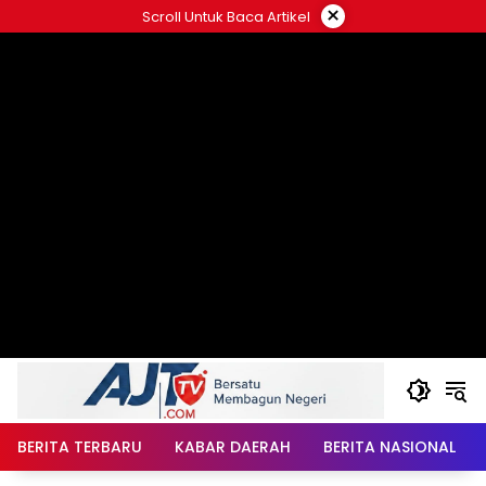
Langsung
×
Scroll Untuk Baca Artikel
ke
konten
BERITA TERBARU
KABAR DAERAH
BERITA NASIONAL