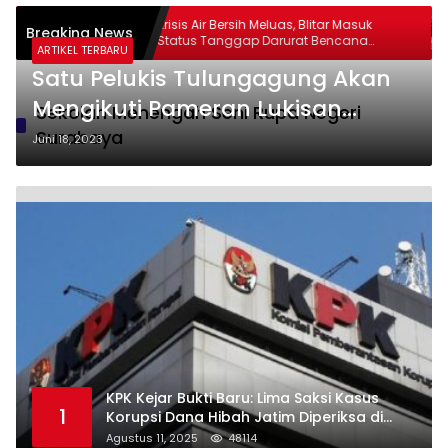
tlantas
Krisis Air Bersih Meluas, Blitar Masuk
Breaking News
mohon SIM
Status Tanggap Darurat Bencana
ARTIKEL TERBARU
I
Hingga Oktober
Satu Pelukis Tulungagung Akan
Mengikuti Pameran Lukisan
Sekolah Menengah Seni Rupa Negeri
Nasional
Surabaya
Juni 18, 2023
KPK Kejar Bukti Baru: Lima Saksi Kasus
1
Korupsi Dana Hibah Jatim Diperiksa di
Trenggalek
Agustus 11, 2025
48114