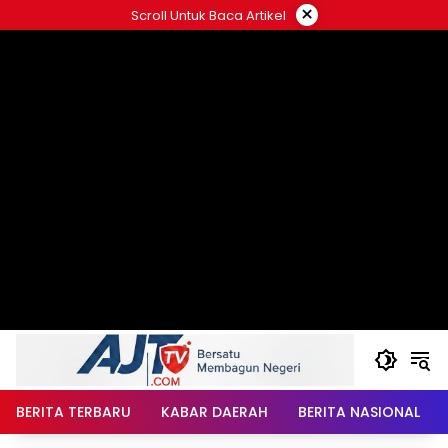
Langsung
×
Scroll Untuk Baca Artikel
ke
konten
BERITA TERBARU
KABAR DAERAH
BERITA NASIONAL