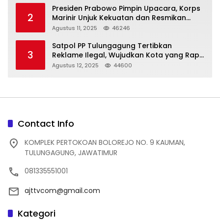
Presiden Prabowo Pimpin Upacara, Korps
2
Marinir Unjuk Kekuatan dan Resmikan
Struktur Baru
Agustus 11, 2025
46246
Satpol PP Tulungagung Tertibkan
3
Reklame Ilegal, Wujudkan Kota yang Rapi
dan Indah
Agustus 12, 2025
44600
Contact Info
KOMPLEK PERTOKOAN BOLOREJO NO. 9 KAUMAN,
TULUNGAGUNG, JAWATIMUR
081335551001
ajttvcom@gmail.com
Kategori