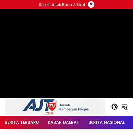
Langsung
×
Scroll Untuk Baca Artikel
ke
konten
BERITA TERBARU
KABAR DAERAH
BERITA NASIONAL