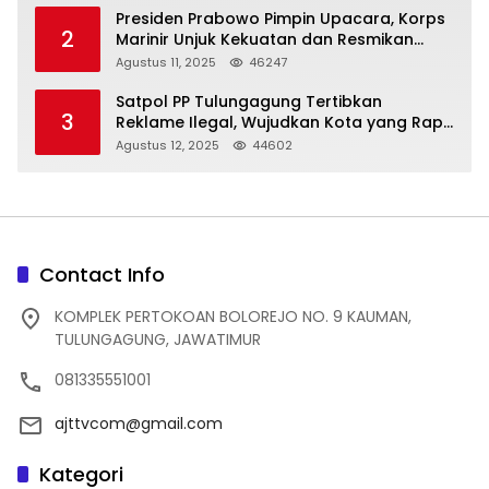
Presiden Prabowo Pimpin Upacara, Korps
2
Marinir Unjuk Kekuatan dan Resmikan
Struktur Baru
Agustus 11, 2025
46247
Satpol PP Tulungagung Tertibkan
3
Reklame Ilegal, Wujudkan Kota yang Rapi
dan Indah
Agustus 12, 2025
44602
Contact Info
KOMPLEK PERTOKOAN BOLOREJO NO. 9 KAUMAN,
TULUNGAGUNG, JAWATIMUR
081335551001
ajttvcom@gmail.com
Kategori