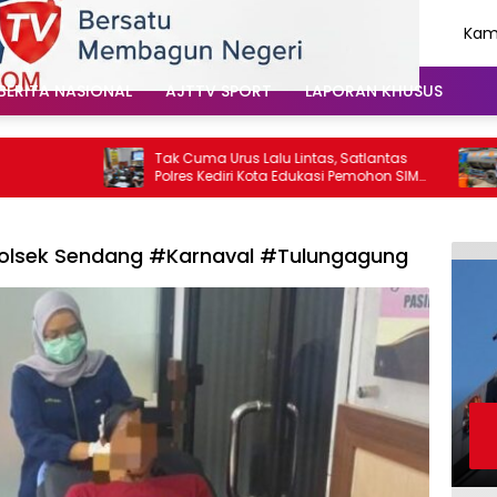
Kami
Agu
202
BERITA NASIONAL
AJTTV SPORT
LAPORAN KHUSUS
Tak Cuma Urus Lalu Lintas, Satlantas
Kris
Polres Kediri Kota Edukasi Pemohon SIM
Sta
Soal Hoaks Hingga Pelatihan AI
Hin
lsek Sendang #Karnaval #Tulungagung