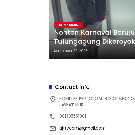
BERITA KRIMINAL
Nonton Karnaval Beruj
Tulungagung Dikeroyok
September 22, 2025
Contact Info
KOMPLEK PERTOKOAN BOLOREJO NO.
JAWATIMUR
081335551001
ajttvcom@gmail.com