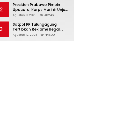
Presiden Prabowo Pimpin
2
Upacara, Korps Marinir Unjuk
Kekuatan dan Resmikan
Agustus 11, 2025
46246
Struktur Baru
Satpol PP Tulungagung
3
Tertibkan Reklame Ilegal,
Wujudkan Kota yang Rapi
Agustus 12, 2025
44600
dan Indah