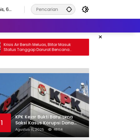
s, 6
stus
6
×
is Air Bersih Meluas, Blitar Masuk
Diduga Belum Berizin, 
tus Tanggap Darurat Bencana
C di Wonorejo Trenggale
gga Oktober
Pemkab
KPK Kejar Bukti Baru: Lima
1
Saksi Kasus Korupsi Dana
Hibah Jatim Diperiksa di
Agustus 11, 2025
48114
Trenggalek