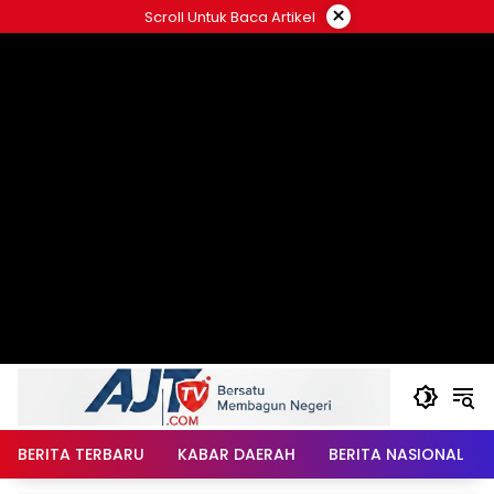
Langsung
×
Scroll Untuk Baca Artikel
ke
konten
BERITA TERBARU
KABAR DAERAH
BERITA NASIONAL