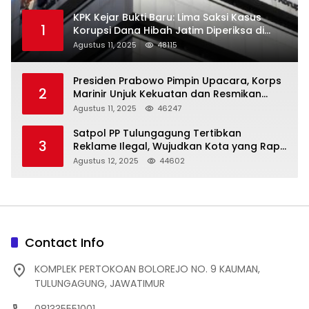
KPK Kejar Bukti Baru: Lima Saksi Kasus
1
Korupsi Dana Hibah Jatim Diperiksa di
Trenggalek
Agustus 11, 2025
48115
Presiden Prabowo Pimpin Upacara, Korps
2
Marinir Unjuk Kekuatan dan Resmikan
Struktur Baru
Agustus 11, 2025
46247
Satpol PP Tulungagung Tertibkan
3
Reklame Ilegal, Wujudkan Kota yang Rapi
dan Indah
Agustus 12, 2025
44602
Contact Info
KOMPLEK PERTOKOAN BOLOREJO NO. 9 KAUMAN,
TULUNGAGUNG, JAWATIMUR