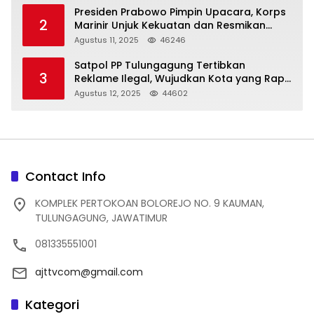
Presiden Prabowo Pimpin Upacara, Korps
2
Marinir Unjuk Kekuatan dan Resmikan
Struktur Baru
Agustus 11, 2025
46246
Satpol PP Tulungagung Tertibkan
3
Reklame Ilegal, Wujudkan Kota yang Rapi
dan Indah
Agustus 12, 2025
44602
Contact Info
KOMPLEK PERTOKOAN BOLOREJO NO. 9 KAUMAN,
TULUNGAGUNG, JAWATIMUR
081335551001
ajttvcom@gmail.com
Kategori