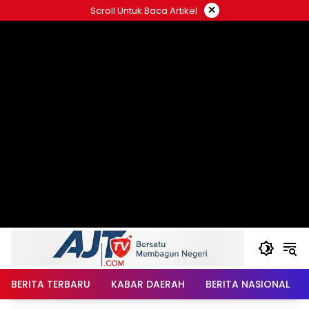
Langsung
×
Scroll Untuk Baca Artikel
ke
konten
BERITA TERBARU
KABAR DAERAH
BERITA NASIONAL