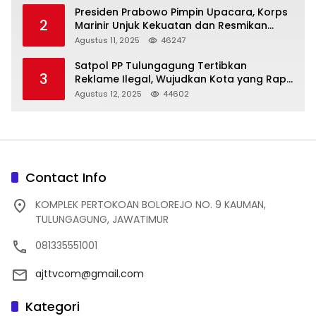
Presiden Prabowo Pimpin Upacara, Korps
2
Marinir Unjuk Kekuatan dan Resmikan
Struktur Baru
Agustus 11, 2025
46247
Satpol PP Tulungagung Tertibkan
3
Reklame Ilegal, Wujudkan Kota yang Rapi
dan Indah
Agustus 12, 2025
44602
Contact Info
KOMPLEK PERTOKOAN BOLOREJO NO. 9 KAUMAN,
TULUNGAGUNG, JAWATIMUR
081335551001
ajttvcom@gmail.com
Kategori