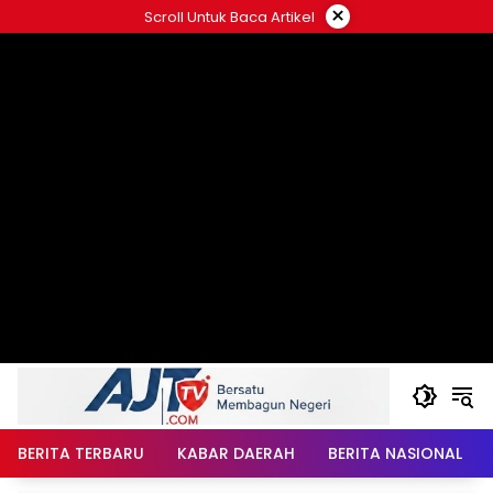
Langsung
×
Scroll Untuk Baca Artikel
ke
konten
BERITA TERBARU
KABAR DAERAH
BERITA NASIONAL