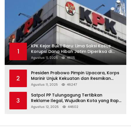
KPK Kejar Bukti Baru: Lima Saksi Kasus
1
Korupsi Dana Hibah Jatim Diperiksa di
Trenggalek
Agustus 11, 2025
48115
Presiden Prabowo Pimpin Upacara, Korps
2
Marinir Unjuk Kekuatan dan Resmikan
Struktur Baru
Agustus 11, 2025
46247
Satpol PP Tulungagung Tertibkan
3
Reklame Ilegal, Wujudkan Kota yang Rapi
dan Indah
Agustus 12, 2025
44602