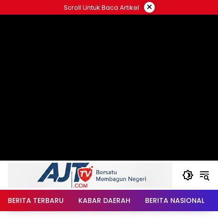
Langsung
×
Scroll Untuk Baca Artikel
ke
konten
BERITA TERBARU
KABAR DAERAH
BERITA NASIONAL