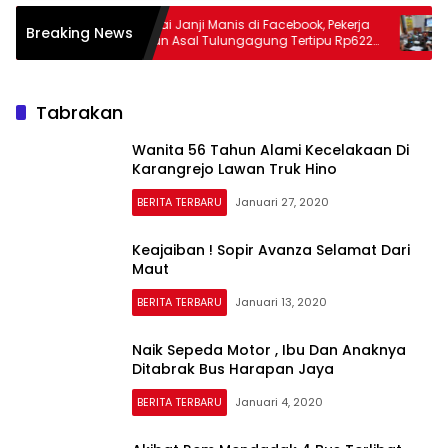
ka
Terbuai Janji Manis di Facebook, Pekerja
Tak C
Breaking News
ur
Migran Asal Tulungagung Tertipu Rp622
Polre
yang
Juta
Soal 
Tabrakan
Wanita 56 Tahun Alami Kecelakaan Di
Karangrejo Lawan Truk Hino
BERITA TERBARU
Januari 27, 2020
Keajaiban ! Sopir Avanza Selamat Dari
Maut
BERITA TERBARU
Januari 13, 2020
Naik Sepeda Motor , Ibu Dan Anaknya
Ditabrak Bus Harapan Jaya
BERITA TERBARU
Januari 4, 2020