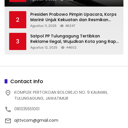
Presiden Prabowo Pimpin Upacara, Korps
2
Marinir Unjuk Kekuatan dan Resmikan
Struktur Baru
Agustus 11, 2025
46247
Satpol PP Tulungagung Tertibkan
3
Reklame Ilegal, Wujudkan Kota yang Rapi
dan Indah
Agustus 12, 2025
44602
Contact Info
KOMPLEK PERTOKOAN BOLOREJO NO. 9 KAUMAN,
TULUNGAGUNG, JAWATIMUR
081335551001
ajttvcom@gmail.com