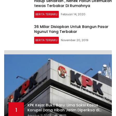
Hidup Sendirian , Nenek Paitun Ditemukan
tewas Terbakar Di Rumahnya
BERITA TERBARU
Februari 14, 2020
36 Miliar Disiapkan Untuk Bangun Pasar
Ngunut Yang Terbakar
BERITA TERBARU
November 20, 2019
KPK Kejar Bukti Baru: Lima Saksi Kasus
1
Korupsi Dana Hibah Jatim Diperiksa di
Trenggalek
Agustus 11, 2025
48115