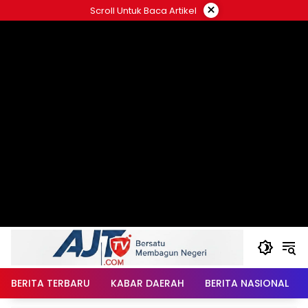
Langsung
×
Scroll Untuk Baca Artikel
ke
konten
BERITA TERBARU
KABAR DAERAH
BERITA NASIONAL