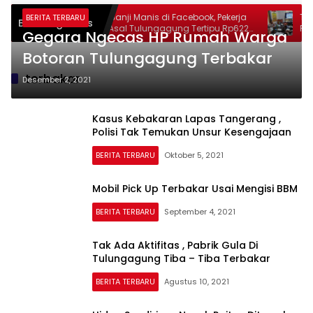
Terbuai Janji Manis di Facebook, Pekerja
Tak Cum
BERITA TERBARU
Breaking News
Migran Asal Tulungagung Tertipu Rp622
Polres 
Gegara Ngecas HP Rumah Warga
ng
Juta
Soal Ho
Botoran Tulungagung Terbakar
terbakar
Desember 2, 2021
Kasus Kebakaran Lapas Tangerang ,
Polisi Tak Temukan Unsur Kesengajaan
BERITA TERBARU
Oktober 5, 2021
Mobil Pick Up Terbakar Usai Mengisi BBM
BERITA TERBARU
September 4, 2021
Tak Ada Aktifitas , Pabrik Gula Di
Tulungagung Tiba – Tiba Terbakar
BERITA TERBARU
Agustus 10, 2021