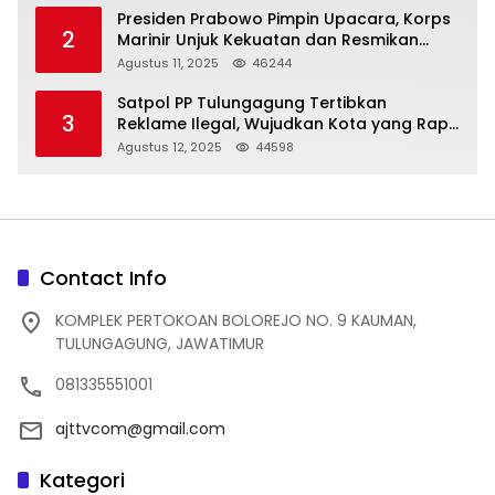
Presiden Prabowo Pimpin Upacara, Korps
2
Marinir Unjuk Kekuatan dan Resmikan
Struktur Baru
Agustus 11, 2025
46244
Satpol PP Tulungagung Tertibkan
3
Reklame Ilegal, Wujudkan Kota yang Rapi
dan Indah
Agustus 12, 2025
44598
Contact Info
KOMPLEK PERTOKOAN BOLOREJO NO. 9 KAUMAN,
TULUNGAGUNG, JAWATIMUR
081335551001
ajttvcom@gmail.com
Kategori