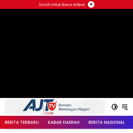
Langsung
×
Scroll Untuk Baca Artikel
ke
konten
BERITA TERBARU
KABAR DAERAH
BERITA NASIONAL