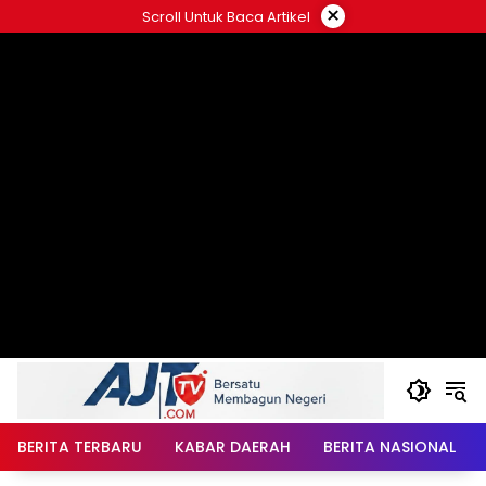
Langsung
×
Scroll Untuk Baca Artikel
ke
konten
BERITA TERBARU
KABAR DAERAH
BERITA NASIONAL