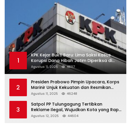
KPK Kejar Bukti Baru: Lima Saksi Kasus
1
Korupsi Dana Hibah Jatim Diperiksa di
Trenggalek
Agustus 11, 2025
48117
Presiden Prabowo Pimpin Upacara, Korps
2
Marinir Unjuk Kekuatan dan Resmikan
Struktur Baru
Agustus 11, 2025
46248
Satpol PP Tulungagung Tertibkan
3
Reklame Ilegal, Wujudkan Kota yang Rapi
dan Indah
Agustus 12, 2025
44604