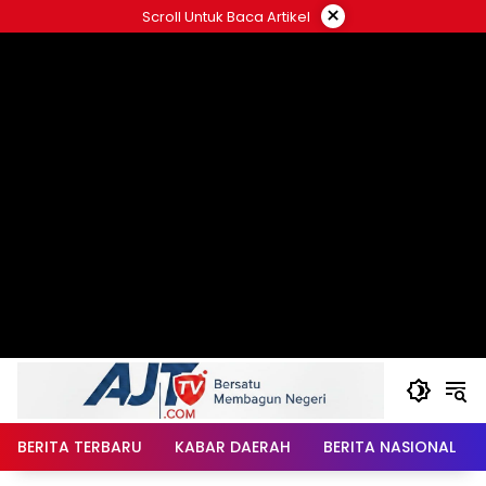
Langsung
×
Scroll Untuk Baca Artikel
ke
konten
BERITA TERBARU
KABAR DAERAH
BERITA NASIONAL