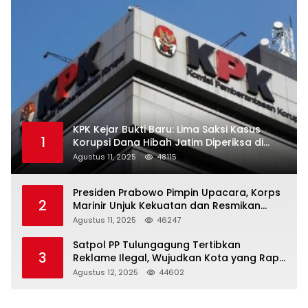
KPK Kejar Bukti Baru: Lima Saksi Kasus
1
Korupsi Dana Hibah Jatim Diperiksa di
Trenggalek
Agustus 11, 2025
48115
Presiden Prabowo Pimpin Upacara, Korps
2
Marinir Unjuk Kekuatan dan Resmikan
Struktur Baru
Agustus 11, 2025
46247
Satpol PP Tulungagung Tertibkan
3
Reklame Ilegal, Wujudkan Kota yang Rapi
dan Indah
Agustus 12, 2025
44602