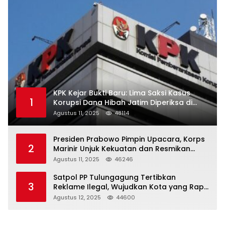
KPK Kejar Bukti Baru: Lima Saksi Kasus
1
Korupsi Dana Hibah Jatim Diperiksa di
Trenggalek
Agustus 11, 2025
48114
Presiden Prabowo Pimpin Upacara, Korps
2
Marinir Unjuk Kekuatan dan Resmikan
Struktur Baru
Agustus 11, 2025
46246
Satpol PP Tulungagung Tertibkan
3
Reklame Ilegal, Wujudkan Kota yang Rapi
dan Indah
Agustus 12, 2025
44600