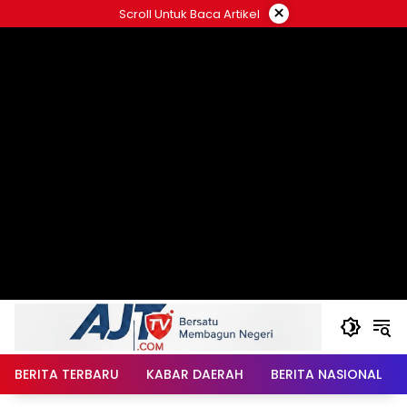
Langsung
×
Scroll Untuk Baca Artikel
ke
konten
BERITA TERBARU
KABAR DAERAH
BERITA NASIONAL