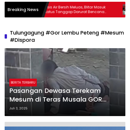
lantas
Krisis Air Bersih Meluas, Blitar Masuk
Breaking News
hon SIM
Status Tanggap Darurat Bencana
Hingga Oktober
Tulungagung #Gor Lembu Peteng #Mesum
#Dispora
BERITA TERBARU
Pasangan Dewasa Terekam
Mesum di Teras Musala GOR
Lembu Peteng Tulungagung
Juli 3, 2025