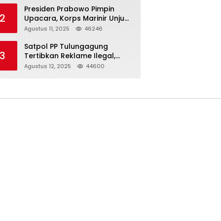
Presiden Prabowo Pimpin
2
Upacara, Korps Marinir Unjuk
Kekuatan dan Resmikan
Agustus 11, 2025
46246
Struktur Baru
Satpol PP Tulungagung
3
Tertibkan Reklame Ilegal,
Wujudkan Kota yang Rapi
Agustus 12, 2025
44600
dan Indah