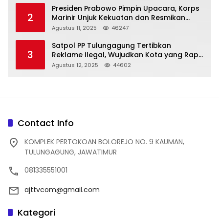
Presiden Prabowo Pimpin Upacara, Korps
2
Marinir Unjuk Kekuatan dan Resmikan
Struktur Baru
Agustus 11, 2025
46247
Satpol PP Tulungagung Tertibkan
3
Reklame Ilegal, Wujudkan Kota yang Rapi
dan Indah
Agustus 12, 2025
44602
Contact Info
KOMPLEK PERTOKOAN BOLOREJO NO. 9 KAUMAN,
TULUNGAGUNG, JAWATIMUR
081335551001
ajttvcom@gmail.com
Kategori