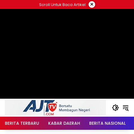
Langsung
×
Scroll Untuk Baca Artikel
ke
konten
BERITA TERBARU
KABAR DAERAH
BERITA NASIONAL