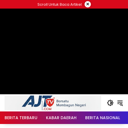
Langsung
×
Scroll Untuk Baca Artikel
ke
konten
BERITA TERBARU
KABAR DAERAH
BERITA NASIONAL