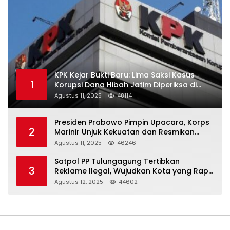
KPK Kejar Bukti Baru: Lima Saksi Kasus
1
Korupsi Dana Hibah Jatim Diperiksa di
Trenggalek
Agustus 11, 2025
48114
Presiden Prabowo Pimpin Upacara, Korps
2
Marinir Unjuk Kekuatan dan Resmikan
Struktur Baru
Agustus 11, 2025
46246
Satpol PP Tulungagung Tertibkan
3
Reklame Ilegal, Wujudkan Kota yang Rapi
dan Indah
Agustus 12, 2025
44602