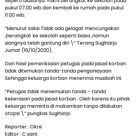
seperti biasanya. Yakni berangkat ke sekolah pada
pukul 07.00 wib dan kembali ke rumah pada pukul
11.00 wib.
“Menurut saksi Tidak ada gelagat mencurigakan
,berangkat ke sekolah seperti biasa ,namun
siangnya telah gantung diri \” Terang Sugiharjo
Jumat (16/10/2020).
Dari hasil pemeriksaan petugas pada jasad korban
tidak ditemukan tanda-tanda penganiayaan
Sehingga keluarga korban menerima musibah ini
“Petugas tidak menemukan tanda – tanda
kekerasan pada jasad korban . Oleh karena itu pihak
keluarga meminta di makamkan tanpa dilakukan
otopsi \” pungkas Sugiharjo.
Reporter : Okre
Editor : C sant