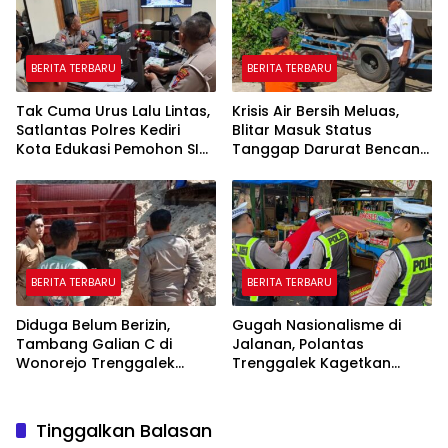
BERITA TERBARU
BERITA TERBARU
Tak Cuma Urus Lalu Lintas,
Krisis Air Bersih Meluas,
Satlantas Polres Kediri
Blitar Masuk Status
Kota Edukasi Pemohon SIM
Tanggap Darurat Bencana
Soal Hoaks Hingga
Hingga Oktober
Pelatihan AI
BERITA TERBARU
BERITA TERBARU
Diduga Belum Berizin,
Gugah Nasionalisme di
Tambang Galian C di
Jalanan, Polantas
Wonorejo Trenggalek
Trenggalek Kagetkan
Dihentikan Pemkab
Pengendara Lewat Aksi Ini
Tinggalkan Balasan