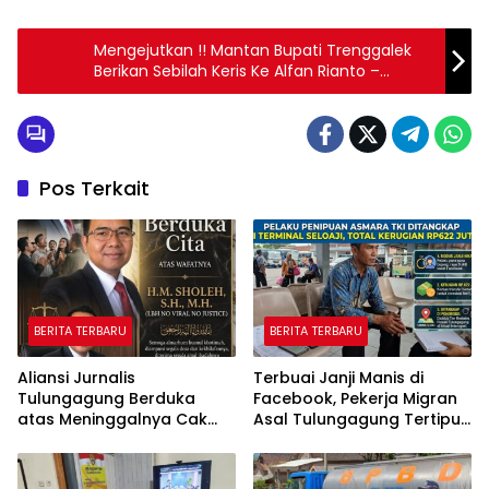
Mengejutkan !! Mantan Bupati Trenggalek
Berikan Sebilah Keris Ke Alfan Rianto –
Zaenal Fanani
Pos Terkait
BERITA TERBARU
BERITA TERBARU
Aliansi Jurnalis
Terbuai Janji Manis di
Tulungagung Berduka
Facebook, Pekerja Migran
atas Meninggalnya Cak
Asal Tulungagung Tertipu
Sholeh, Catur Santoso:
Rp622 Juta
“Beliau Pejuang Keadilan
yang Vokal”