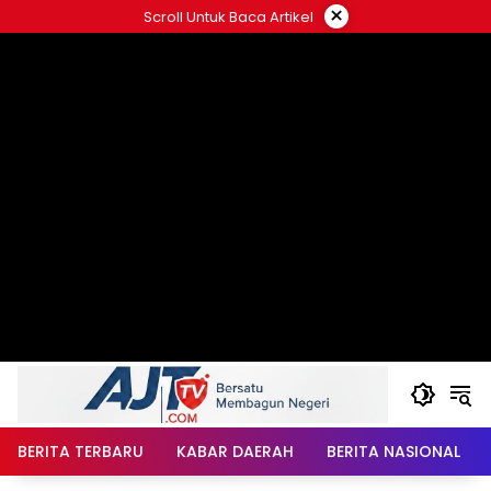
Langsung
×
Scroll Untuk Baca Artikel
ke
konten
BERITA TERBARU
KABAR DAERAH
BERITA NASIONAL