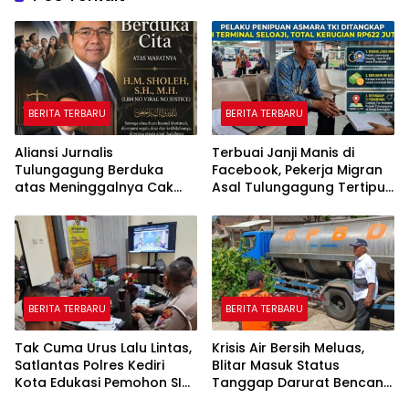
BERITA TERBARU
BERITA TERBARU
Aliansi Jurnalis
Terbuai Janji Manis di
Tulungagung Berduka
Facebook, Pekerja Migran
atas Meninggalnya Cak
Asal Tulungagung Tertipu
Sholeh, Catur Santoso:
Rp622 Juta
“Beliau Pejuang Keadilan
yang Vokal”
BERITA TERBARU
BERITA TERBARU
Tak Cuma Urus Lalu Lintas,
Krisis Air Bersih Meluas,
Satlantas Polres Kediri
Blitar Masuk Status
Kota Edukasi Pemohon SIM
Tanggap Darurat Bencana
Soal Hoaks Hingga
Hingga Oktober