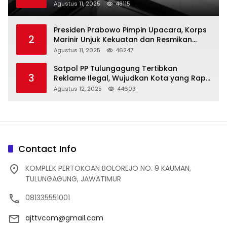
Trenggalek
Agustus 11, 2025
48115
Presiden Prabowo Pimpin Upacara, Korps
2
Marinir Unjuk Kekuatan dan Resmikan
Struktur Baru
Agustus 11, 2025
46247
Satpol PP Tulungagung Tertibkan
3
Reklame Ilegal, Wujudkan Kota yang Rapi
dan Indah
Agustus 12, 2025
44603
Contact Info
KOMPLEK PERTOKOAN BOLOREJO NO. 9 KAUMAN,
TULUNGAGUNG, JAWATIMUR
081335551001
ajttvcom@gmail.com