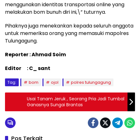
menggunakan identitas transportasi online yang
melakukan bom bunuh diri ini,\” tuturnya.
Pihaknya juga menekankan kepada seluruh anggota
untuk memeriksa orang yang memasuki mapolres
Tulungagung.
Reporter : Ahmad Soim
Editor : C_ sant
Tag:
bom
ojol
polres tulungagung
Usai Tanam Jeruk , Seorang Pria Jadi Tumbal
Ganasnya Sungai Brantas
Pos Terkait