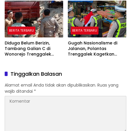
Pelatihan AI
BERITA TERBARU
BERITA TERBARU
Diduga Belum Berizin,
Gugah Nasionalisme di
Tambang Galian C di
Jalanan, Polantas
Wonorejo Trenggalek
Trenggalek Kagetkan
Dihentikan Pemkab
Pengendara Lewat Aksi Ini
Tinggalkan Balasan
Alamat email Anda tidak akan dipublikasikan.
Ruas yang
wajib ditandai
*