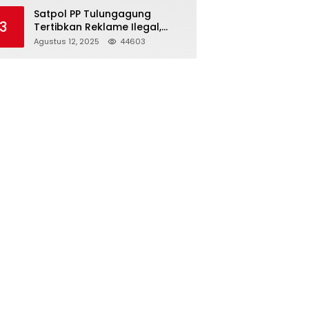
Struktur Baru
Satpol PP Tulungagung
3
Tertibkan Reklame Ilegal,
Wujudkan Kota yang Rapi
Agustus 12, 2025
44603
dan Indah