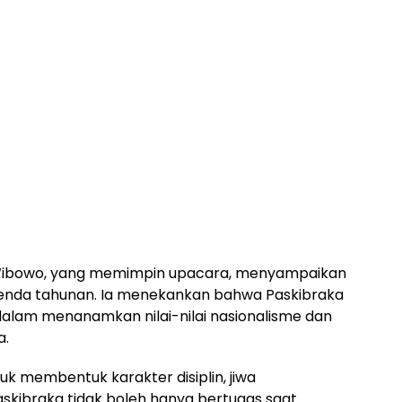
u Wibowo, yang memimpin upacara, menyampaikan
genda tahunan. Ia menekankan bahwa Paskibraka
lam menanamkan nilai-nilai nasionalisme dan
a.
tuk membentuk karakter disiplin, jiwa
skibraka tidak boleh hanya bertugas saat