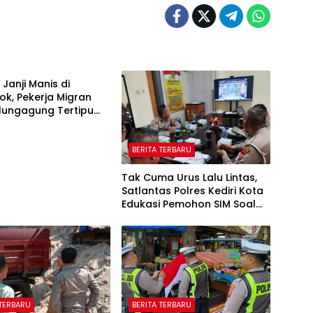
 TERBARU
 Janji Manis di
k, Pekerja Migran
lungagung Tertipu
Juta
BERITA TERBARU
Tak Cuma Urus Lalu Lintas,
Satlantas Polres Kediri Kota
Edukasi Pemohon SIM Soal
Hoaks Hingga Pelatihan AI
 TERBARU
BERITA TERBARU