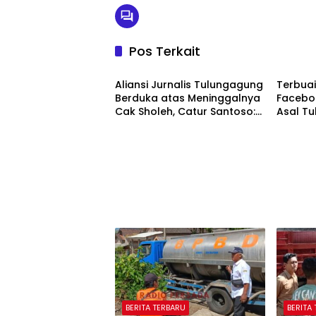
Pos Terkait
BERITA TERBARU
BERITA
Aliansi Jurnalis Tulungagung
Terbuai
Berduka atas Meninggalnya
Faceboo
Cak Sholeh, Catur Santoso:
Asal Tu
“Beliau Pejuang Keadilan
Rp622 
yang Vokal”
BERITA TERBARU
BERITA