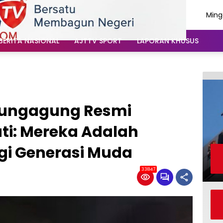
Ming
Agus
202
BERITA NASIONAL
AJTTV SPORT
LAPORAN KHUSUS
lungagung Resmi
ti: Mereka Adalah
gi Generasi Muda
33847