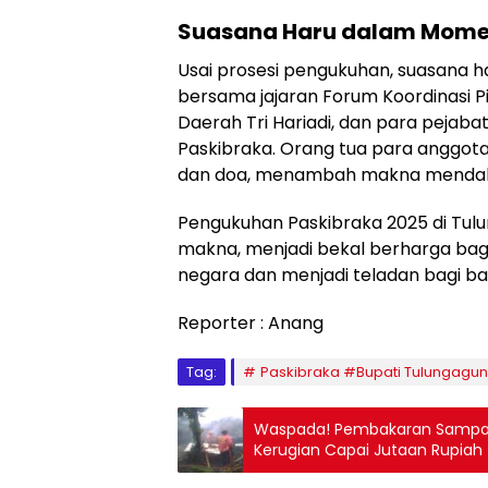
Suasana Haru dalam Mome
​Usai prosesi pengukuhan, suasana 
bersama jajaran Forum Koordinasi P
Daerah Tri Hariadi, dan para pejaba
Paskibraka. Orang tua para anggot
dan doa, menambah makna mendal
​Pengukuhan Paskibraka 2025 di Tu
makna, menjadi bekal berharga bagi 
negara dan menjadi teladan bagi ba
Reporter : Anang
Tag:
Paskibraka #Bupati Tulungagu
Waspada! Pembakaran Sampah
Kerugian Capai Jutaan Rupiah