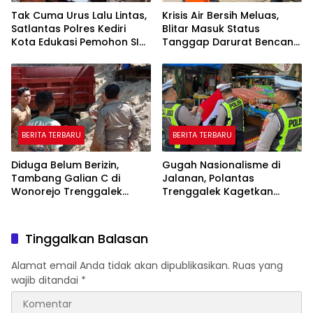
Tak Cuma Urus Lalu Lintas,
Krisis Air Bersih Meluas,
Satlantas Polres Kediri
Blitar Masuk Status
Kota Edukasi Pemohon SIM
Tanggap Darurat Bencana
Soal Hoaks Hingga
Hingga Oktober
Pelatihan AI
BERITA TERBARU
BERITA TERBARU
Diduga Belum Berizin,
Gugah Nasionalisme di
Tambang Galian C di
Jalanan, Polantas
Wonorejo Trenggalek
Trenggalek Kagetkan
Dihentikan Pemkab
Pengendara Lewat Aksi Ini
Tinggalkan Balasan
Alamat email Anda tidak akan dipublikasikan.
Ruas yang
wajib ditandai
*