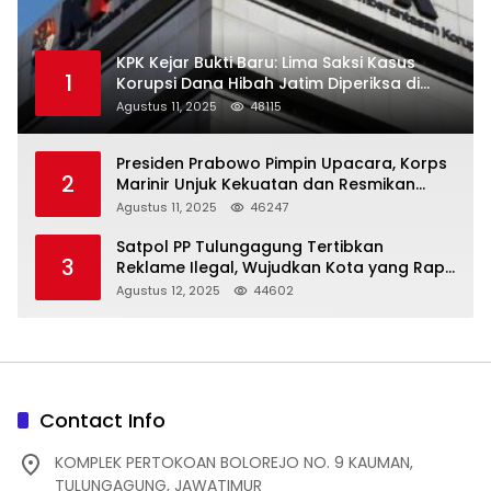
KPK Kejar Bukti Baru: Lima Saksi Kasus
1
Korupsi Dana Hibah Jatim Diperiksa di
Trenggalek
Agustus 11, 2025
48115
Presiden Prabowo Pimpin Upacara, Korps
2
Marinir Unjuk Kekuatan dan Resmikan
Struktur Baru
Agustus 11, 2025
46247
Satpol PP Tulungagung Tertibkan
3
Reklame Ilegal, Wujudkan Kota yang Rapi
dan Indah
Agustus 12, 2025
44602
Contact Info
KOMPLEK PERTOKOAN BOLOREJO NO. 9 KAUMAN,
TULUNGAGUNG, JAWATIMUR