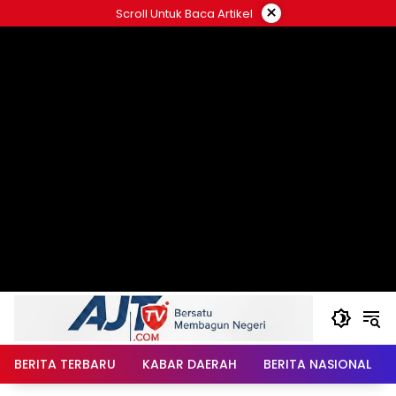
Langsung
×
Scroll Untuk Baca Artikel
ke
konten
BERITA TERBARU
KABAR DAERAH
BERITA NASIONAL