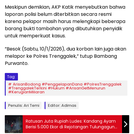
​Meskipun demikian, AKP Katik menyebutkan bahwa
laporan polisi belum diterbitkan secara resmi
karena pelapor masih harus melengkapi beberapa
barang bukti tambahan yang dibutuhkan penyidik
untuk memperkuat kasus.
​”Besok (Sabtu, 10/1/2026), dua korban lain juga akan
melapor ke Polres Trenggalek,” tutup Bambang
Purwanto.
Tag:
ArisanBodong ​#PenggelapanDana ​#PolresTrenggalek ​
#TrenggalekTerkini ​#Hukum ​#ArisanGetMenurun ​
#KerugianMiliaran
Penulis: Ari Temi
Editor: Adimas
Ratusan Juta Rupiah Ludes: Kandang Ayam
Berisi 5.000 Ekor di Rejotangan Tulungagung
Terbakar, Diduga Korsleting Pemanas