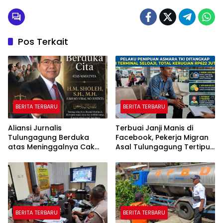
Pos Terkait
BERITA TERBARU
BERITA TERBARU
Aliansi Jurnalis
Terbuai Janji Manis di
Tulungagung Berduka
Facebook, Pekerja Migran
atas Meninggalnya Cak
Asal Tulungagung Tertipu
Sholeh, Catur Santoso:
Rp622 Juta
“Beliau Pejuang Keadilan
yang Vokal”
BERITA TERBARU
BERITA TERBARU