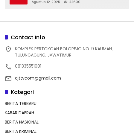
dan Indah
Agustus 12, 2025
44600
Contact Info
KOMPLEK PERTOKOAN BOLOREJO NO. 9 KAUMAN,
TULUNGAGUNG, JAWATIMUR
081335551001
ajttvcom@gmail.com
Kategori
BERITA TERBARU
KABAR DAERAH
BERITA NASIONAL
BERITA KRIMINAL