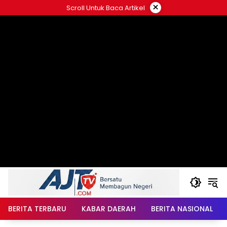
Langsung
×
Scroll Untuk Baca Artikel
ke
konten
BERITA TERBARU
KABAR DAERAH
BERITA NASIONAL