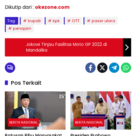
Dikutip dari :
okezone.com
Tag:
bupati
kpk
OTT
paser utara
penajam
Jokowi Tinjau Fasilitas Moto GP 2022 di
Mandalika
Pos Terkait
BERITA NASIONAL
BERITA NASIONAL
Ratusan Ribu Masyarakat
Presiden Prabowo