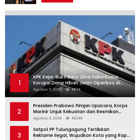
KPK Kejar Bukti Baru: Lima Saksi Kasus
1
Korupsi Dana Hibah Jatim Diperiksa di
Trenggalek
Agustus 11, 2025
48114
Presiden Prabowo Pimpin Upacara, Korps
2
Marinir Unjuk Kekuatan dan Resmikan
Struktur Baru
Agustus 11, 2025
46246
Satpol PP Tulungagung Tertibkan
3
Reklame Ilegal, Wujudkan Kota yang Rapi