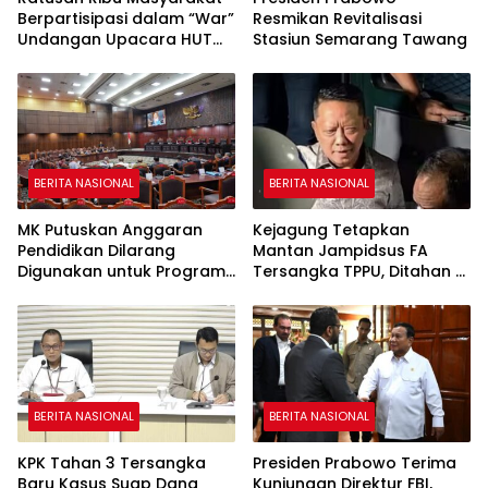
Berpartisipasi dalam “War”
Resmikan Revitalisasi
Undangan Upacara HUT
Stasiun Semarang Tawang
ke-81 Kemerdekaan RI
BERITA NASIONAL
BERITA NASIONAL
MK Putuskan Anggaran
Kejagung Tetapkan
Pendidikan Dilarang
Mantan Jampidsus FA
Digunakan untuk Program
Tersangka TPPU, Ditahan di
Makan Bergizi Gratis
Rutan KPK
BERITA NASIONAL
BERITA NASIONAL
KPK Tahan 3 Tersangka
Presiden Prabowo Terima
Baru Kasus Suap Dana
Kunjungan Direktur FBI,